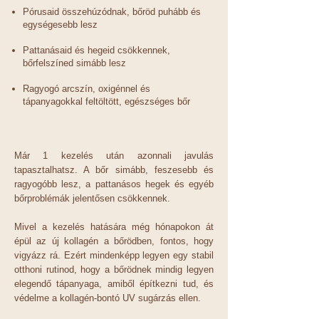
Pórusaid összehúzódnak, bőröd puhább és
egységesebb lesz
Pattanásaid és hegeid csökkennek,
bőrfelszíned simább lesz
Ragyogó arcszín, oxigénnel és
tápanyagokkal feltöltött, egészséges bőr
Már 1 kezelés után azonnali javulás
tapasztalhatsz. A bőr simább, feszesebb és
ragyogóbb lesz, a pattanásos hegek és egyéb
bőrproblémák jelentősen csökkennek.
Mivel a kezelés hatására még hónapokon át
épül az új kollagén a bőrödben, fontos, hogy
vigyázz rá. Ezért mindenképp
legyen egy stabil
otthoni rutinod, hogy a bőrödnek mindig legyen
elegendő tápanyaga, amiből építkezni tud, és
védelme a kollagén-bontó UV sugárzás ellen.