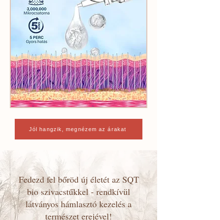
Jól hangzik, megnézem az árakat
Fedezd fel bőröd új életét az SQT
bio szivacstűkkel - rendkívül
látványos hámlasztó kezelés a
természet erejével!