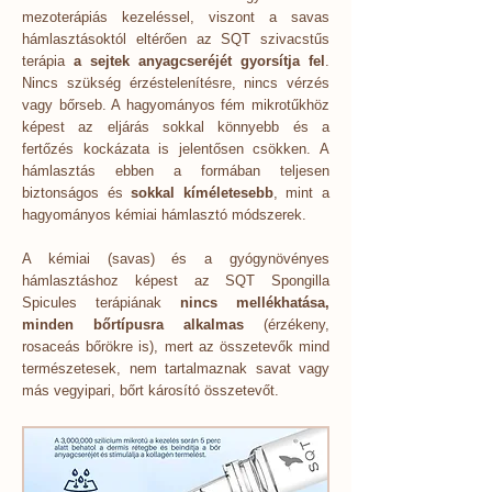
mezoterápiás kezeléssel, viszont a savas
hámlasztásoktól eltérően az SQT szivacstűs
terápia
a sejtek anyagcseréjét gyorsítja fel
.
Nincs szükség érzéstelenítésre, nincs vérzés
vagy bőrseb. A hagyományos fém mikrotűkhöz
képest az eljárás sokkal könnyebb és a
fertőzés kockázata is jelentősen csökken. A
hámlasztás ebben a formában teljesen
biztonságos és
sokkal kíméletesebb
, mint a
hagyományos kémiai hámlasztó módszerek.
A kémiai (savas) és a gyógynövényes
hámlasztáshoz képest az SQT Spongilla
Spicules terápiának
nincs mellékhatása,
minden bőrtípusra alkalmas
(érzékeny,
rosaceás bőrökre is), mert az összetevők mind
természetesek, nem tartalmaznak savat vagy
más vegyipari, bőrt károsító összetevőt.