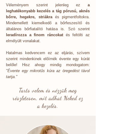
Véleményem szerint jelenleg ez
a
leghatékonyabb kezelés a tág pórusú, aknés
bőrre, hegekre, striákra
és pigmentfoltokra.
Mindemellett kiemelkedő a bőrfeszesítő és
általános bőrfiatalító hatása is. Szó szerint
leradírozza a finom ráncokat
és feltölti az
elmélyült vonalakat.
Hatalmas kedvencem ez az eljárás, szívem
szerint mindenkinek előírnék évente egy kúrát
belőle! Hisz ahogy mindig mondogatom:
"Évente egy mikrotűs kúra az öregedést távol
tartja."
Tarts velem és nézzük meg
részletesen, mit adhat Neked ez
a kezelés.​​