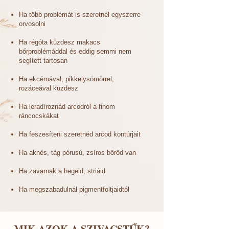
Ha több problémát is szeretnél egyszerre
orvosolni
Ha régóta küzdesz makacs
bőrproblémáddal és eddig semmi nem
segített tartósan
Ha ekcémával, pikkelysömörrel,
rozáceával küzdesz
Ha leradíroznád arcodról a finom
ráncocskákat
Ha feszesíteni szeretnéd arcod kontúrjait
Ha aknés, tág pórusú, zsíros bőröd van
Ha zavarnak a hegeid, striáid
Ha megszabadulnál pigmentfoltjaidtól
MIK AZOK A SZIVACSTŰK?