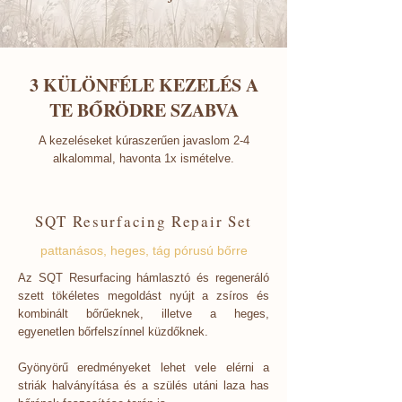
3 KÜLÖNFÉLE KEZELÉS A
TE BŐRÖDRE SZABVA
A kezeléseket kúraszerűen javaslom 2-4
alkalommal, havonta 1x ismételve.
SQT Resurfacing Repair Set
pattanásos, heges, tág pórusú bőrre
Az SQT Resurfacing hámlasztó és regeneráló
szett tökéletes megoldást nyújt a zsíros és
kombinált bőrűeknek, illetve a heges,
egyenetlen bőrfelszínnel küzdőknek.
Gyönyörű eredményeket lehet vele elérni a
striák halványítása és a szülés utáni laza has