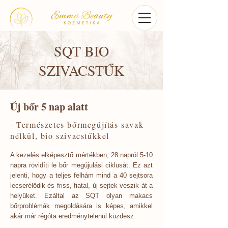
SQT BIO
SZIVACSTŰK
Új bőr 5 nap alatt
- Természetes bőrmegújítás savak
nélkül, bio szivacstűkkel
A kezelés elképesztő mértékben, 28 napról 5-10
napra rövidíti le bőr megújulási ciklusát. Ez azt
jelenti, hogy a teljes felhám mind a 40 sejtsora
lecserélődik és friss, fiatal, új sejtek veszik át a
helyüket. Ezáltal az SQT olyan makacs
bőrproblémák megoldására is képes, amikkel
akár már régóta eredménytelenül küzdesz.