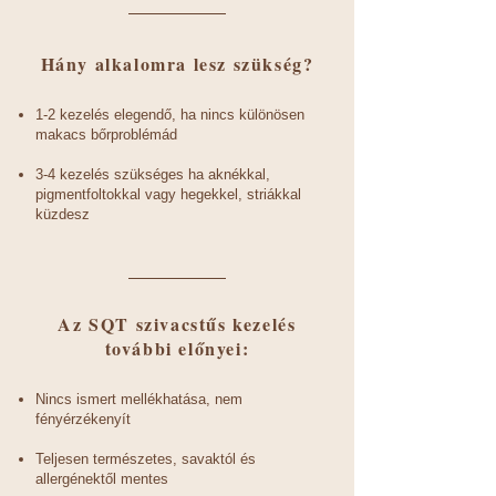
Hány alkalomra lesz szükség?
1-2 kezelés elegendő, ha nincs különösen
makacs bőrproblémád
3​-4 kezelés szükséges ha aknékkal,
pigmentfoltokkal vagy hegekkel, striákkal
küzdesz
Az SQT szivacstűs kezelés
további előnyei:
Nincs ismert mellékhatása, nem
fényérzékenyít
Teljesen természetes, savaktól és
allergénektől mentes