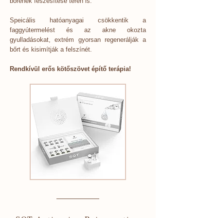
bőrének feszesítése terén is.
Speicális hatóanyagai csökkentik a
faggyútermelést és az akne okozta
gyulladásokat, extrém gyorsan regenerálják a
bőrt és kisimítják a felszínét.
Rendkívül erős kötőszövet építő terápia!