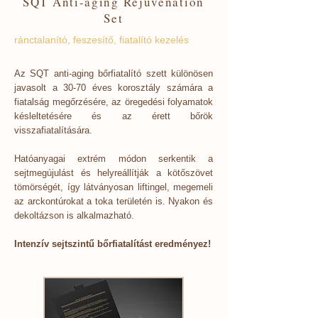
SQT Anti-aging Rejuvenation
Set
ránctalanító, feszesítő, fiatalító kezelés
Az SQT anti-aging bőrfiatalító szett különösen
javasolt a 30-70 éves korosztály számára a
fiatalság megőrzésére, az öregedési folyamatok
késleltetésére és az érett bőrök
visszafiatalítására.
Hatóanyagai extrém módon serkentik a
sejtmegújulást és helyreállítják a kötőszövet
tömörségét, így látványosan liftingel, megemeli
az arckontúrokat a toka területén is. Nyakon és
dekoltázson is alkalmazható.
Intenzív sejtszintű bőrfiatalítást eredményez!