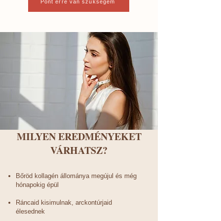
Pont erre van szükségem
MILYEN EREDMÉNYEKET
VÁRHATSZ?
Bőröd kollagén állománya megújul és még
hónapokig épül
Ráncaid kisimulnak, arckontúrjaid
élesednek