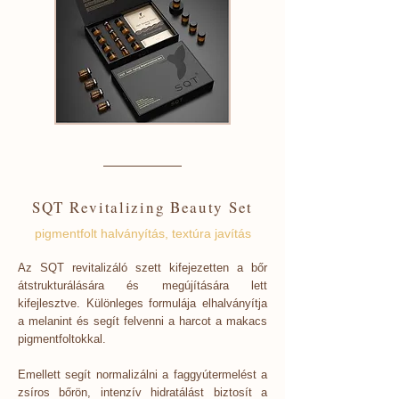
SQT Revitalizing Beauty Set
pigmentfolt halványítás, textúra javítás
Az SQT revitalizáló szett kifejezetten a bőr
átstrukturálására és megújítására lett
kifejlesztve. Különleges formulája elhalványítja
a melanint és segít felvenni a harcot a makacs
pigmentfoltokkal.
Emellett segít normalizálni a faggyútermelést a
zsíros bőrön, intenzív hidratálást biztosít a