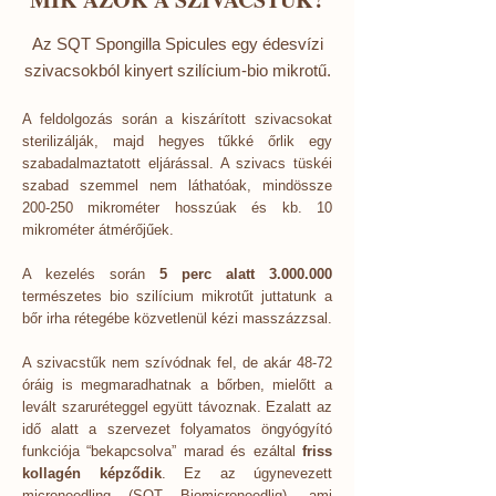
Az SQT Spongilla Spicules egy édesvízi
szivacsokból kinyert szilícium-bio mikrotű.
A feldolgozás során a kiszárított szivacsokat
sterilizálják, majd hegyes tűkké őrlik egy
szabadalmaztatott eljárással. A szivacs tüskéi
szabad szemmel nem láthatóak, mindössze
200-250 mikrométer hosszúak és kb. 10
mikrométer átmérőjűek.
A kezelés során
5 perc alatt
3.000.000
természetes bio szilícium mikrotűt juttatunk a
bőr irha rétegébe közvetlenül kézi masszázzsal.
A szivacstűk nem szívódnak fel, de akár 48-72
óráig is megmaradhatnak a bőrben, mielőtt a
levált szaruréteggel együtt távoznak. Ezalatt az
idő alatt a szervezet folyamatos öngyógyító
funkciója “bekapcsolva” marad és ezáltal
friss
kollagén képződik
. Ez az úgynevezett
microneedling (SQT Biomicroneedlig), ami