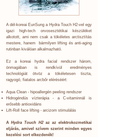
A dél-koreai EunSung a Hydra Touch H2-vel egy
igazi high-tech orvosesztétikai készüléket
alkotott, ami nem csak a tökéletes arctisztítás
mestere, hanem bármilyen lifting és anti-aging
rutinban kiválóan alkalmazható.
Ez a koreai hydra facial rendszer három,
önmagában is rendkívül eredményes
technológiát ötvöz a tökéletesen tiszta,
ragyogó, fiatalos arcbőr eléréséért:
Aqua Clean - hipoallergén peeling rendszer
Hidrogéndús vízterápia - a C-vitaminnál is
erősebb antioxidáns
Lift-Roll face lifting - arcizom stimulálás
A
Hydra Touch H2
az az elektrokozmetikai
eljárás, amivel szívem szerint minden egyes
kezelési sort elkezdenék!