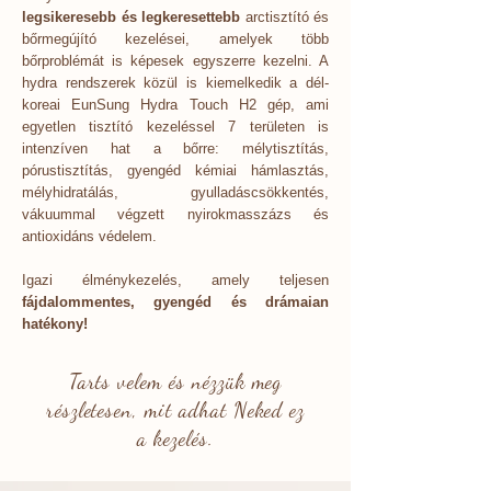
legsikeresebb és legkeresettebb
arctisztító és
bőrmegújító kezelései, amelyek több
bőrproblémát is képesek egyszerre kezelni. A
hydra rendszerek közül is kiemelkedik a dél-
koreai EunSung Hydra Touch H2 gép, ami
egyetlen tisztító kezeléssel 7 területen is
intenzíven hat a bőrre: mélytisztítás,
pórustisztítás, gyengéd kémiai hámlasztás,
mélyhidratálás, gyulladáscsökkentés,
vákuummal végzett nyirokmasszázs és
antioxidáns védelem.
Igazi élménykezelés, amely teljesen
fájdalommentes, gyengéd és drámaian
hatékony!
Tarts velem és nézzük meg
részletesen, mit adhat Neked ez
a kezelés.​​