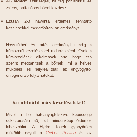
4-6 alkalom szükséges, ha tág pórusokkal és
zsíros, pattanásos bőrrel küzdesz
Ezután 2-3 havonta érdemes fenntartó
kezelésekkel megerősíteni az eredményt
Hosszútávú és tartós eredményt mindig a
kúraszerű kezelésekkel tudunk elérni.
Csak a
kúrakezelések alkalmasak arra, hogy szó
szerint megtanítsák a bőrnek, mi a helyes
működés és helyreállítsák az öngyógyító,
önregeneráló folyamatokat.
Kombináld más kezelésekkel!
Mivel a bőr hatóanyagfelszívó képessége
sokszorosára nő, ezt mindenképp érdemes
kihasználni. A Hydra Touch gyönyörűen
működik együtt a
Carbon Peeling
és az