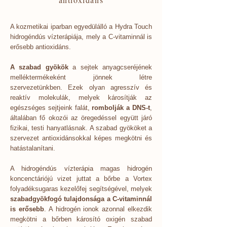
A kozmetikai iparban egyedülálló a Hydra Touch
hidrogéndús vízterápiája, mely a C-vitaminnál is
erősebb antioxidáns.
A szabad gyökök
a sejtek anyagcseréjének
melléktermékeként jön­nek létre
szervezetünkben. Ezek olyan agresszív és
reaktív molekulák, melyek károsítják az
egészséges sejtjeink falát,
rombolják a DNS-t
,
általában fő okozói az öregedéssel együtt járó
fizikai, testi hanyatlásnak.
A szabad gyököket a
szervezet antioxidánsokkal képes megkötni és
hatástalanítani.
A hidrogéndús vízterápia magas hidrogén
koncenctáriójú vizet juttat a bőrbe a Vortex
folyadéksugaras kezelőfej segítségével, melyek
szabadgyökfogó tulajdonsága a C-vitaminnál
is erősebb
. A hidrogén ionok azonnal elkezdik
megkötni a bőrben károsító oxigén szabad