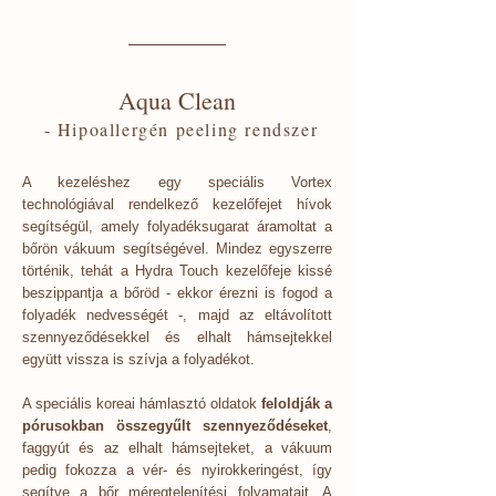
Aqua Clean
- Hipoallergén peeling rendszer
A kezeléshez egy speciális Vortex
technológiával rendelkező kezelőfejet hívok
segítségül, amely folyadéksugarat áramoltat a
bőrön vákuum segítségével. Mindez egyszerre
történik, tehát a Hydra Touch kezelőfeje kissé
beszippantja a bőröd - ekkor érezni is fogod a
folyadék nedvességét -, majd az eltávolított
szennyeződésekkel és elhalt hámsejtekkel
együtt vissza is szívja a folyadékot.
A speciális koreai hámlasztó oldatok
feloldják a
pórusokban összegyűlt szennyeződéseket
,
faggyút és az elhalt hámsejteket, a vákuum
pedig fokozza a vér- és nyirokkeringést, így
segítve a bőr méregtelenítési folyamatait. A