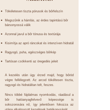
Tökéletesen tiszta pórusok és bőrfelszín
Megszűnik a hámlás, az érdes tapintású bőr
bársonyossá válik
Azonnal javul a bőr tónusa és textúrája
Kisimítja az apró ráncokat és intenzíven hidratál
Ragyogó, puha, egészséges bőrkép
Tartósan csökkenti az öregedés jeleit
A kezelés után úgy érzed majd, hogy bőröd
végre fellélegzett. Az arcod tökéltesen tiszta,
ragyogó és hidratáltan telt, feszes.
Nincs többé fájdalmas nyomkodás, ráadásul a
bőr hatóanyagfelvevő képessége is
sokszorosára nő, így jelentősen fokozza az
utána alkalmazott kezelések hatékonyságát.