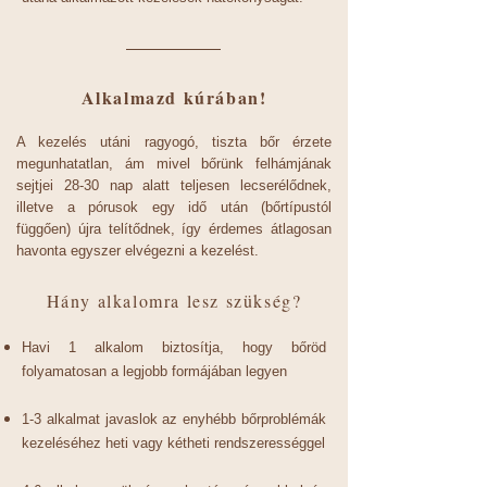
Alkalmazd kúrában!
A kezelés utáni ragyogó, tiszta bőr érzete
megunhatatlan, ám mivel bőrünk felhámjának
sejtjei 28-30 nap alatt teljesen lecserélődnek,
illetve a pórusok egy idő után (bőrtípustól
függően) újra telítődnek, így érdemes átlagosan
havonta egyszer elvégezni a kezelést.
Hány alkalomra lesz szükség?
Havi 1 alkalom biztosítja, hogy bőröd
folyamatosan a legjobb formájában legyen
1-3 alkalmat javaslok az enyhébb bőrproblémák
kezeléséhez heti vagy kétheti rendszerességgel