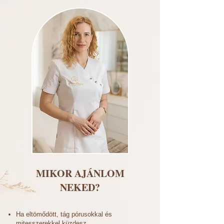
MIKOR AJÁNLOM
NEKED?
Ha eltömődött, tág pórusokkal és
mitesszerekkel küzdesz