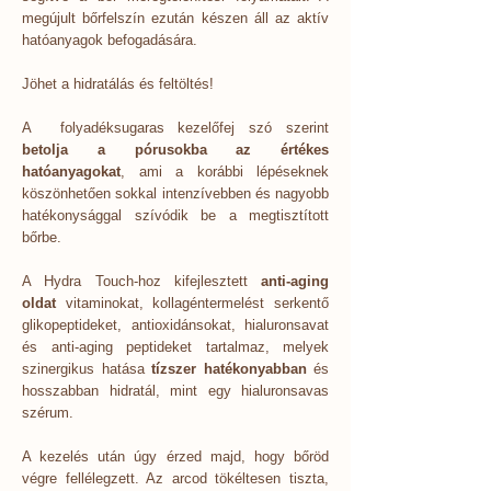
megújult bőrfelszín ezután készen áll az aktív
hatóanyagok befogadására.
Jöhet a hidratálás és feltöltés!
A folyadéksugaras kezelőfej szó szerint
betolja a pórusokba az értékes
hatóanyagokat
, ami a korábbi lépéseknek
köszönhetően sokkal intenzívebben és nagyobb
hatékonysággal szívódik be a megtisztított
bőrbe.
A Hydra Touch-hoz kifejlesztett
anti-aging
oldat
vitaminokat, kollagéntermelést serkentő
glikopeptideket, antioxidánsokat, hialuronsavat
és anti-aging peptideket tartalmaz, melyek
szinergikus hatása
tízszer hatékonyabban
és
hosszabban hidratál, mint egy hialuronsavas
szérum.
A kezelés után úgy érzed majd, hogy bőröd
végre fellélegzett. Az arcod tökéltesen tiszta,