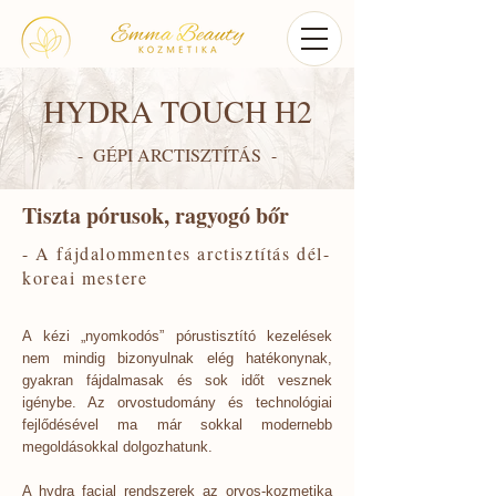
HYDRA TOUCH H2
- GÉPI ARCTISZTÍTÁS -
Tiszta pórusok, ragyogó bőr
- A fájdalommentes arctisztítás dél-
koreai mestere
A kézi „nyomkodós” pórustisztító kezelések
nem mindig bizonyulnak elég hatékonynak,
gyakran fájdalmasak és sok időt vesznek
igénybe. Az orvostudomány és technológiai
fejlődésével ma már sokkal modernebb
megoldásokkal dolgozhatunk.
A hydra facial rendszerek az orvos-kozmetika