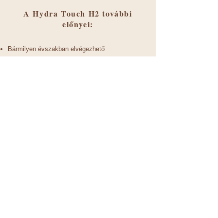
A Hydra Touch H2 további
előnyei:
Bármilyen évszakban elvégezhető
Kifejezetten ajánlott rozáceás bőrre, mivel a
vákuum javítja a mikrocirkulációt​
Antibakteriális, így megöli az aknét okozó
baktériumokat is
Elősegíti a sejtregenerációt
Javítja a bőrlégzést és a vérkeringést
Semlegesíti a szabadgyököket és oxigenizálja a
bőrt
Teljesen fájdalommentes
Kismamáknak is biztonsággal alkalmazható
Minden bőrtípusra ajánlott, a legérzékenyebb,