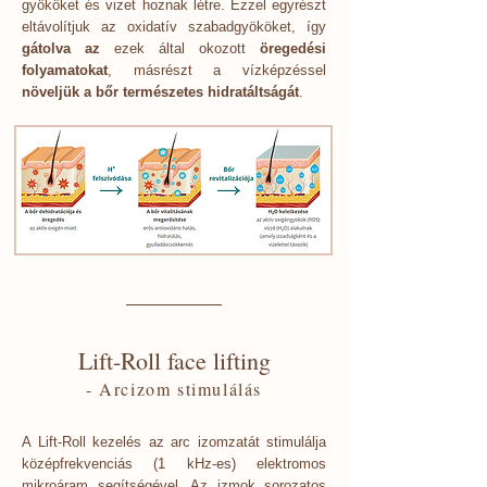
gyököket és vizet hoznak létre. Ezzel egyrészt
eltávolítjuk az oxidatív szabadgyököket, így
gátolva az
ezek által okozott
öregedési
folyamatokat
, másrészt a vízképzéssel
növeljük a bőr természetes hidratáltságát
.
Lift-Roll face lifting
- Arcizom stimulálás
A Lift-Roll kezelés az arc izomzatát stimulálja
középfrekvenciás (1 kHz-es) elektromos
mikroáram segítségével. Az izmok sorozatos