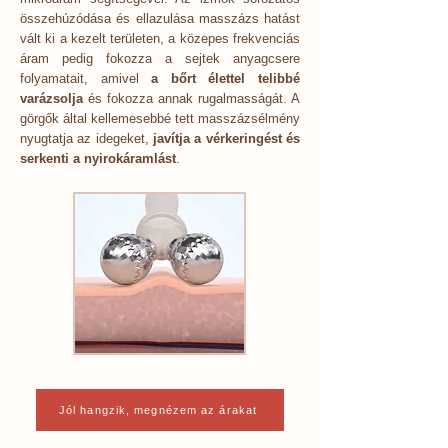
összehúzódása és ellazulása masszázs hatást
vált ki a kezelt területen, a közepes frekvenciás
áram pedig fokozza a sejtek anyagcsere
folyamatait, amivel
a bőrt élettel telibbé
varázsolja
és fokozza annak rugalmasságát. A
görgők által kellemesebbé tett masszázsélmény
nyugtatja az idegeket,
javítja a vérkeringést és
serkenti a nyirokáramlást
.
Jól hangzik, megnézem az árakat