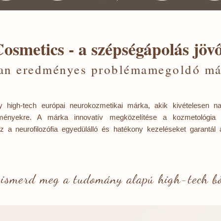
smetics - a szépségápolás jövő
an eredményes problémamegoldó má
high-tech európai neurokozmetikai márka, akik kivételesen na
edményekre. A márka innovatív megközelítése a kozmetológia
Ez a neurofilozófia egyedülálló és hatékony kezeléseket garantá
 ismerd meg a tudomány alapú high-tech bő