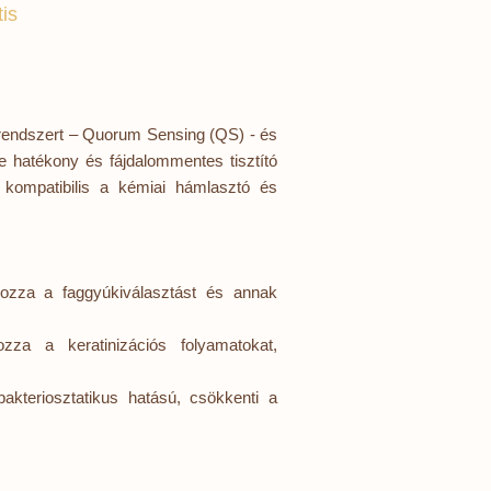
is
 rendszert – Quorum Sensing (QS) - és
ve hatékony és fájdalommentes tisztító
e kompatibilis a kémiai hámlasztó és
lyozza a faggyúkiválasztást és annak
ozza a keratinizációs folyamatokat,
akteriosztatikus hatású, csökkenti a