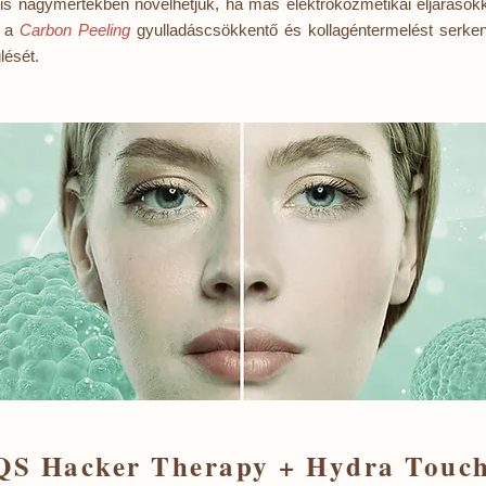
s nagymértékben növelhetjük, ha más elektrokozmetikai eljárások
y a
Carbon Peeling
gyulladáscsökkentő és kollagéntermelést serken
lését.
QS Hacker Therapy + Hydra Touc