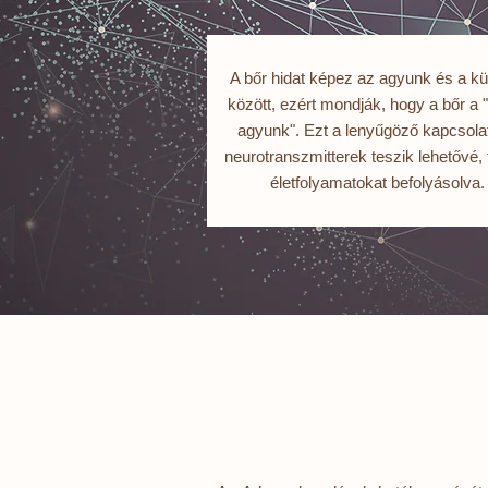
A bőr hidat képez az agyunk és a kü
között, ezért mondják, hogy a bőr a 
agyunk". Ezt a lenyűgöző kapcsolat
neurotranszmitterek teszik lehetővé, 
életfolyamatokat befolyásolva.