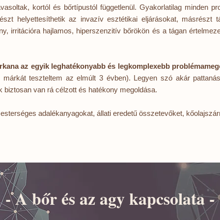
oltak, kortól és bőrtípustól függetlenül. Gyakorlatilag minden pro
zt helyettesíthetik az invazív esztétikai eljárásokat, másrészt
, irritációra hajlamos, hiperszenzitív bőrökön és a tágan értelmezet
rkana az egyik leghatékonyabb és legkomplexebb problémameg
i márkát teszteltem az elmúlt 3 évben). Legyen szó akár pattanás
ak biztosan van rá célzott és hatékony megoldása.
terséges adalékanyagokat, állati eredetű összetevőket, kőolajszárm
- A bőr és az agy kapcsolata -