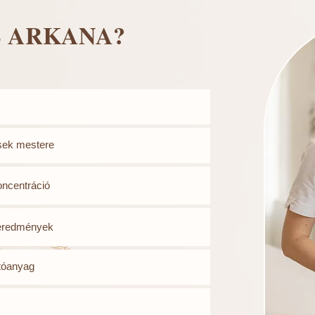
Z ARKANA?
sek mestere
ncentráció
 eredmények
atóanyag