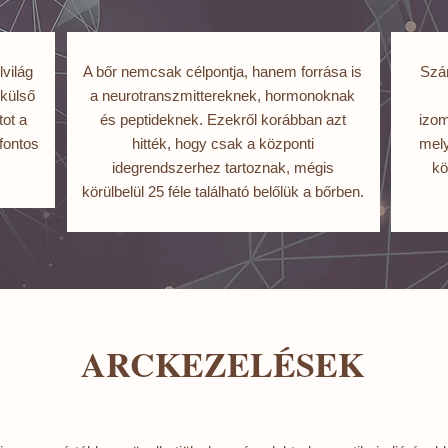
lvilág
A bőr nemcsak célpontja, hanem forrása is
Szám
"külső
a neurotranszmittereknek, hormonoknak
ot a
és peptideknek. Ezekről korábban azt
izom
fontos
hitték, hogy csak a központi
mely
idegrendszerhez tartoznak, mégis
kö
körülbelül 25 féle található belőlük a bőrben.
ARCKEZELÉSEK