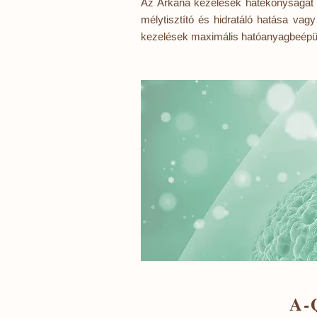
Az Arkana kezelések hatékonyságát i
mélytisztító és hidratáló hatása vag
kezelések maximális hatóanyagbeépü
A-