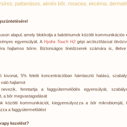
zsíros, pattanásos, aknés bőr, rosacea, ekcéma, dermatit
gszüntetésére!
muson alapul, amely blokkolja a baktériumok közötti kommunikációs
 kényes egyensúlyát. A
Hydra Touch H2
gépi arctisztítással ötvöz
néra hajlamos bőrre. Biztonságos tinédzserek számára is, illetv
zó kivonat, 5% feletti koncentrációban hámlasztó hatású, szabá
 való hajlamot
 nevezik, fenntartja a faggyútermelődés egyensúlyát, szabály
ót, a bőr megvastagodását
ok közötti kommunikációt, kiegyensúlyozza a bőr mikrobiomját, b
ozza a faggyútermelődést
rapy kezelést?