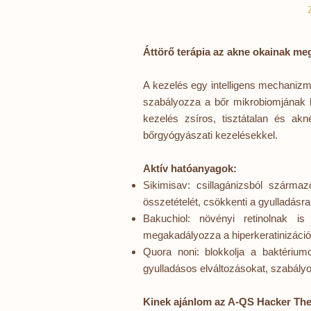
Áttörő terápia az akne okainak me
A kezelés egy intelligens mechaniz
szabályozza a bőr mikrobiomjának
kezelés zsíros, tisztátalan és ak
bőrgyógyászati kezelésekkel.
​Aktív hatóanyagok:
Sikimisav: csillagánizsból szárma
összetételét, csökkenti a gyulladásra
Bakuchiol: növényi retinolnak is
megakadályozza a hiperkeratinizáci
Quora noni: blokkolja a baktérium
gyulladásos elváltozásokat, szabály
Kinek ajánlom az A-QS Hacker The