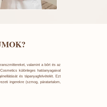
UMOK?
anszmittereket, valamint a bőrt és az
 Cosmetics különleges hatóanyagaival
génellátását és tápanyagfelvételét. Ezt
ezeti ingerekre (szmog, páratartalom,