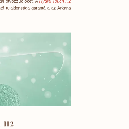
kal ötvözzük őket. A
Hydra Touch H2
tő tulajdonsága garantálja az Arkana
h H2