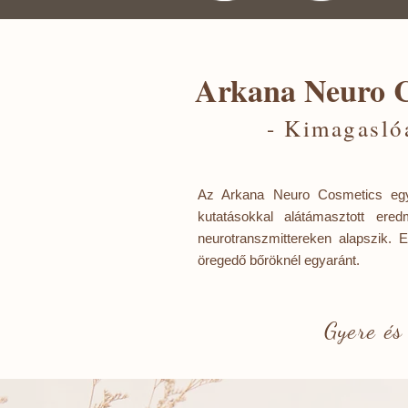
Arkana Neuro Co
- Kimagasló
Az Arkana Neuro Cosmetics egy 
kutatásokkal alátámasztott er
neurotranszmittereken alapszik. 
öregedő bőröknél egyaránt.
Gyere és