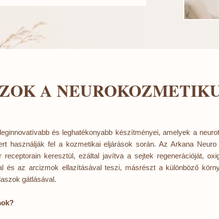
AZOK A NEUROKOZMETIK
ginnovatívabb és leghatékonyabb készítményei, amelyek a neurotr
rt használják fel a kozmetikai eljárások során. Az Arkana Neuro
receptorain keresztül, ezáltal javítva a sejtek regenerációját, oxi
al és az arcizmok ellazításával teszi, másrészt a különböző körny
laszok gátlásával.
mok?