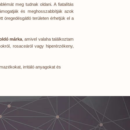
blémát meg tudnak oldani. A fiatalítás
 támogatják és meghosszabbítják azok
t öregedésgátló területen érhetjük el a
oldó márka
, amivel valaha találkoztam
okról, rosaceáról vagy hiperérzékeny,
azékokat, irritáló anyagokat és