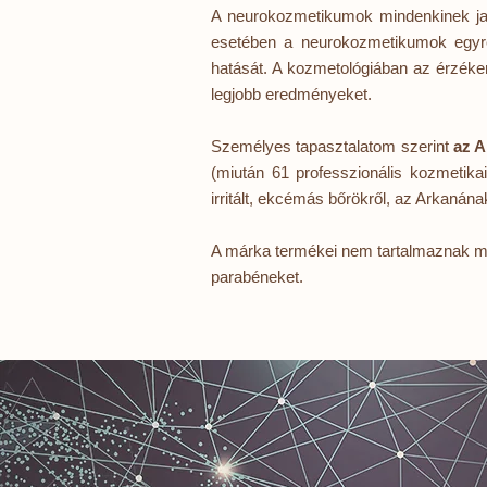
A neurokozmetikumok mindenkinek javas
esetében a neurokozmetikumok egyrés
hatását. A kozmetológiában az érzékeny
legjobb eredményeket.
Személyes tapasztalatom szerint
az A
(miután 61 professzionális kozmetika
irritált, ekcémás bőrökről, az Arkanán
A márka termékei nem tartalmaznak mes
parabéneket.