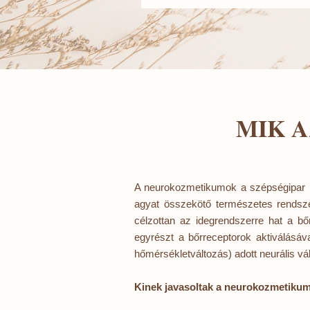
MIK 
A neurokozmetikumok a szépségipar le
agyat összekötő természetes rendsze
célzottan az idegrendszerre hat a bőr 
egyrészt a bőrreceptorok aktiválásáv
hőmérsékletváltozás) adott neurális vá
Kinek javasoltak a neurokozmetiku