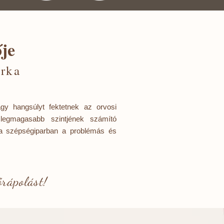
je
rka
gy hangsúlyt fektetnek az orvosi
 legmagasabb szintjének számító
l a szépségiparban a problémás és
rápolást!