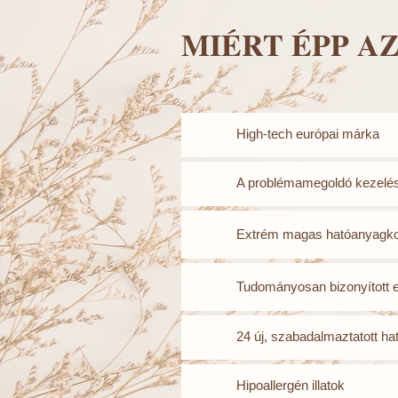
MIÉRT ÉPP A
High-tech európai márka
A problémamegoldó kezelé
Extrém magas hatóanyagko
Tudományosan bizonyított
24 új, szabadalmaztatott h
Hipoallergén illatok